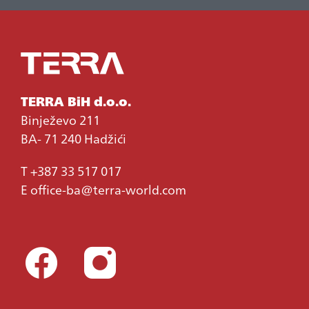
TERRA BiH d.o.o.
Binježevo 211
BA- 71 240 Hadžići
T
+387 33 517 017
E
office-ba@terra-world.com