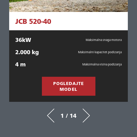
JCB 520-40
36kW
Maksimalna snaga motora
ra
2.000 kg
2
Maksimalni kapacitet podizanja
nja
4 m
Maksimalna visina podizanja
nja
POGLEDAJTE
MODEL
1 / 14